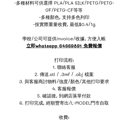
-多種材料可供選擇 PLA/PLA SILK/PETG/PETG-
GF/PETG-CF等等
-多種顏色, 支持多色列印
-按實際重量收費, 最低$0.4/1g
學校/公司可提供invoice/收據, 方便入帳
立即whatsapp 64669891 免費報價
打印流程:
1. 聯絡客服
2. 傳送.stl / .3mf / .obj 檔案
3. 與客服商討物料/強度/顏色/其他打印要求
4. 客服報價
5. 確認後, 到網店落單付款
6. 打印完成, 經順豐寄出/L-MODEL門市自取
收費: