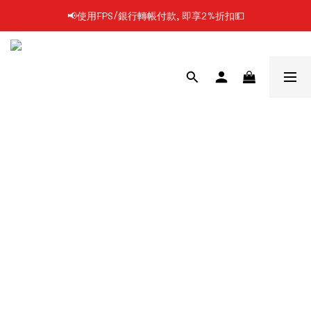
📢使用FPS/銀行轉帳付款, 即享2%折扣💵
📢凡購物滿$199 順豐自提點免運費📦📦
📢凡購物滿$199 順豐自提點免運費📦📦