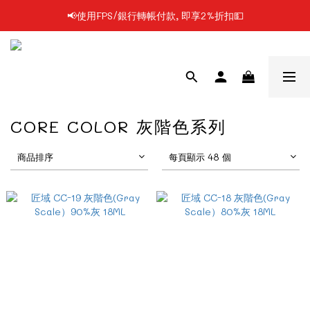
📢使用FPS/銀行轉帳付款, 即享2%折扣💵
📢凡購物滿$199 順豐自提點免運費📦📦
📢凡購物滿$199 順豐自提點免運費📦📦
CORE COLOR 灰階色系列
商品排序
每頁顯示 48 個