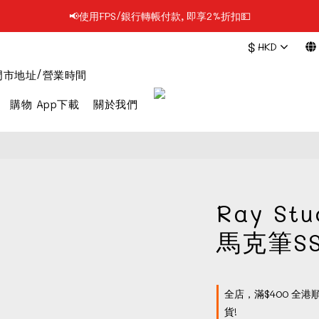
📢凡購物滿$199 順豐自提點免運費📦📦
📢凡購物滿$199 順豐自提點免運費📦📦
$
HKD
📢每日1PM前落單, 最快即日發貨/門市自取🔥
門市地址/營業時間
📢使用FPS/銀行轉帳付款, 即享2%折扣💵
購物 App下載
關於我們
📢凡購物滿$199 順豐自提點免運費📦📦
Ray St
馬克筆S
全店，滿$400 全港
貨!