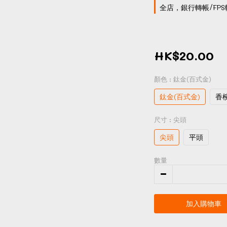
全店，銀行轉帳/FPS
HK$20.00
顏色
: 鈦金(百式金)
鈦金(百式金)
香
尺寸
: 尖頭
尖頭
平頭
數量
加入購物車