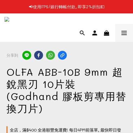
📢使用FPS/銀行轉帳付款, 即享2%折扣💵
📢凡購物滿$199 順豐自提點免運費📦📦
📢凡購物滿$199 順豐自提點免運費📦📦
分享到
OLFA ABB-10B 9mm 超
銳黑刃 10片裝
(Godhand 膠板剪專用替
換刀片)
全店，滿$400 全港順豐免運費! 每日4PM前落單, 最快即日發