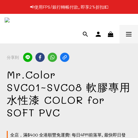
📢使用FPS/銀行轉帳付款, 即享2%折扣💵
📢凡購物滿$199 順豐自提點免運費📦📦
📢凡購物滿$199 順豐自提點免運費📦📦
分享到
Mr.Color
SVC01~SVC08 軟膠專用
水性漆 COLOR for
SOFT PVC
全店，滿$400 全港順豐免運費! 每日4PM前落單, 最快即日發