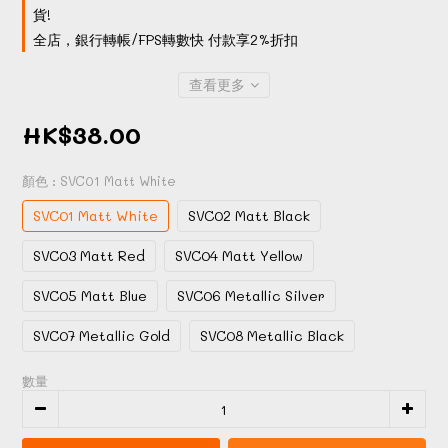
貨!
全店，銀行轉帳/FPS轉數快 付款享2%折扣
查看更多
HK$38.00
顏色
: SVC01 Matt White
SVC01 Matt White
SVC02 Matt Black
SVC03 Matt Red
SVC04 Matt Yellow
SVC05 Matt Blue
SVC06 Metallic Silver
SVC07 Metallic Gold
SVC08 Metallic Black
數量