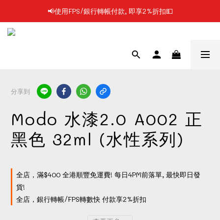
📢使用FPS/銀行轉帳付款, 即享2%折扣💵
📢凡購物滿$199 順豐自提點免運費📦📦
📢凡購物滿$199 順豐自提點免運費📦📦
分享到
Modo 水漆2.0 A002 正
黑色 32ml (水性系列)
全店，滿$400 全港順豐免運費! 每日4PM前落單, 最快即日發
貨!
全店，銀行轉帳/FPS轉數快 付款享2%折扣