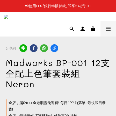
📢使用FPS/銀行轉帳付款, 即享2%折扣💵
📢凡購物滿$199 順豐自提點免運費📦📦
📢凡購物滿$199 順豐自提點免運費📦📦
分享到
Madworks BP-001 12支
全配上色筆套裝組
Neron
全店，滿$400 全港順豐免運費! 每日4PM前落單, 最快即日發
貨!
全店，銀行轉帳/FPS轉數快 付款享2%折扣