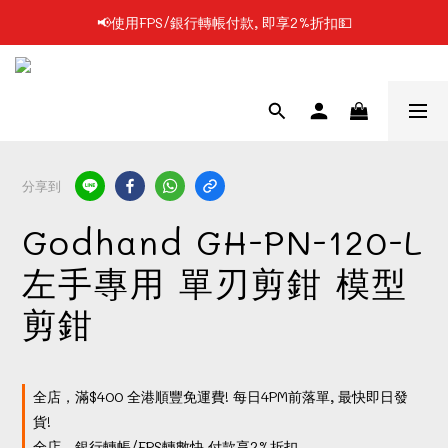
📢使用FPS/銀行轉帳付款, 即享2%折扣💵
📢凡購物滿$199 順豐自提點免運費📦📦
📢凡購物滿$199 順豐自提點免運費📦📦
分享到
Godhand GH-PN-120-L
左手專用 單刃剪鉗 模型
剪鉗
全店，滿$400 全港順豐免運費! 每日4PM前落單, 最快即日發
貨!
全店，銀行轉帳/FPS轉數快 付款享2%折扣