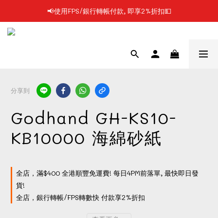
📢使用FPS/銀行轉帳付款, 即享2%折扣💵
📢凡購物滿$199 順豐自提點免運費📦📦
📢凡購物滿$199 順豐自提點免運費📦📦
分享到
Godhand GH-KS10-
KB10000 海綿砂紙
全店，滿$400 全港順豐免運費! 每日4PM前落單, 最快即日發
貨!
全店，銀行轉帳/FPS轉數快 付款享2%折扣