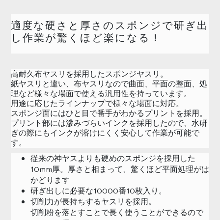
適度な硬さと厚さのスポンジで研ぎ出
し作業が驚くほど楽になる！
高耐久布ヤスリを採用したスポンジヤスリ。
紙ヤスリと違い、布ヤスリなので曲面、平面の整面、処
理など様々な場面で使える汎用性を持っています。
用途に応じたラインナップで様々な場面に対応。
スポンジ面にはひと目で番手がわかるプリントを採用。
プリント部には滲みづらいインクを採用したので、水研
ぎの際にもインクが溶けにくく安心して作業が可能で
す。
従来の神ヤスよりも硬めのスポンジを採用した
10mm厚。厚さと相まって、驚くほど平面処理がは
かどります
研ぎ出しに必要な10000番10枚入り。
切削力が長持ちするヤスリを採用。
切削粉を落とすことで長く使うことができるので