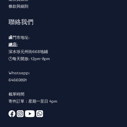
條款與細則
聯絡我們
🏬門市地址:
總店:
深水埗元州街66B地鋪
🕐每天開放: 12pm-8pm
Whatsapp:
64669891
截單時間
寄件訂單：星期一至日 4pm