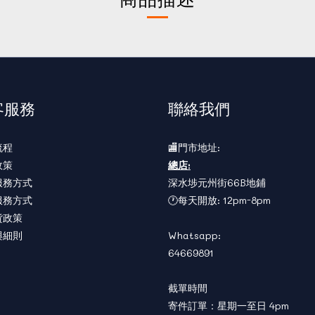
客服務
聯絡我們
流程
🏬門市地址:
政策
總店:
服務方式
深水埗元州街66B地鋪
服務方式
🕐每天開放: 12pm-8pm
貨政策
與細則
Whatsapp:
64669891
截單時間
寄件訂單：星期一至日 4pm