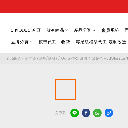
L-MODEL 首頁
所有商品
產品分類
會員系統
品牌分頁
模型代工 - 收費
專業級模型代工-定制改造
全部商品
/
油性漆 (硝基/琺瑯)
/
Gaia 佳亞 油漆
/
螢光色 FLUORESCEN
分享到