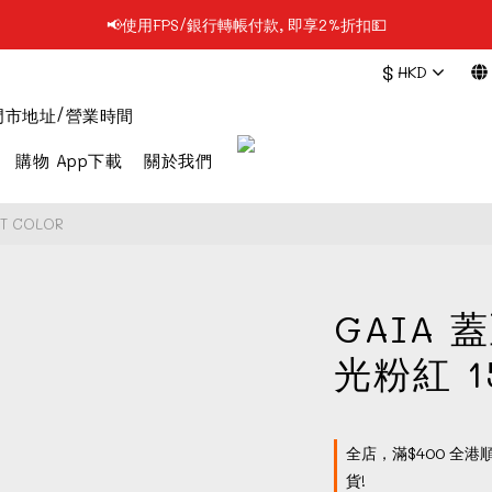
📢使用FPS/銀行轉帳付款, 即享2%折扣💵
📢凡購物滿$199 順豐自提點免運費📦📦
$
HKD
📢凡購物滿$199 順豐自提點免運費📦📦
門市地址/營業時間
購物 App下載
關於我們
T COLOR
GAIA 蓋
光粉紅 1
全店，滿$400 全港
貨!