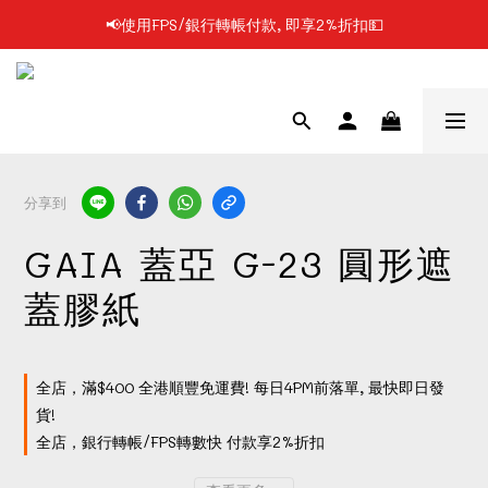
📢使用FPS/銀行轉帳付款, 即享2%折扣💵
📢凡購物滿$199 順豐自提點免運費📦📦
📢凡購物滿$199 順豐自提點免運費📦📦
分享到
GAIA 蓋亞 G-23 圓形遮
蓋膠紙
全店，滿$400 全港順豐免運費! 每日4PM前落單, 最快即日發
貨!
全店，銀行轉帳/FPS轉數快 付款享2%折扣