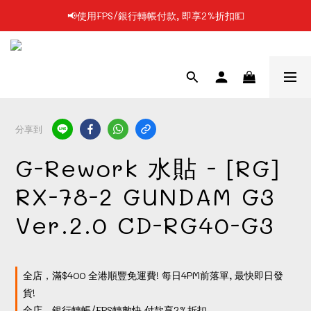
📢使用FPS/銀行轉帳付款, 即享2%折扣💵
📢凡購物滿$199 順豐自提點免運費📦📦
📢凡購物滿$199 順豐自提點免運費📦📦
分享到
G-Rework 水貼 - [RG]
RX-78-2 GUNDAM G3
Ver.2.0 CD-RG40-G3
全店，滿$400 全港順豐免運費! 每日4PM前落單, 最快即日發
貨!
全店，銀行轉帳/FPS轉數快 付款享2%折扣