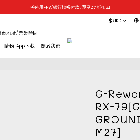
📢使用FPS/銀行轉帳付款, 即享2%折扣💵
📢凡購物滿$199 順豐自提點免運費📦📦
$
HKD
📢凡購物滿$199 順豐自提點免運費📦📦
門市地址/營業時間
購物 App下載
關於我們
G-Rewo
RX-79[
GROUND
M27]