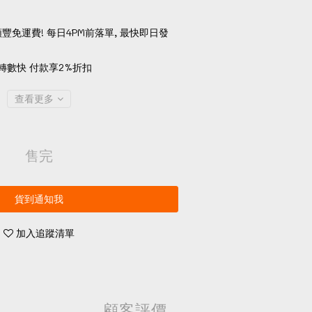
順豐免運費! 每日4PM前落單, 最快即日發
轉數快 付款享2%折扣
查看更多
售完
貨到通知我
加入追蹤清單
顧客評價