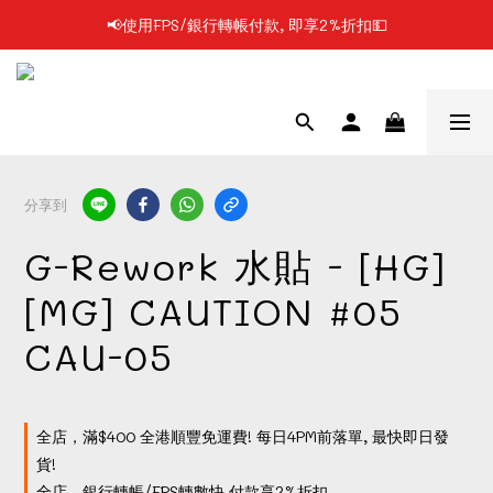
📢使用FPS/銀行轉帳付款, 即享2%折扣💵
📢凡購物滿$199 順豐自提點免運費📦📦
📢凡購物滿$199 順豐自提點免運費📦📦
分享到
G-Rework 水貼 - [HG]
[MG] CAUTION #05
CAU-05
全店，滿$400 全港順豐免運費! 每日4PM前落單, 最快即日發
貨!
全店，銀行轉帳/FPS轉數快 付款享2%折扣