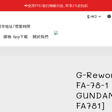
📢使用FPS/銀行轉帳付款, 即享2%折扣💵
📢凡購物滿$199 順豐自提點免運費📦📦
$
HKD
📢凡購物滿$199 順豐自提點免運費📦📦
門市地址/營業時間
購物 App下載
關於我們
G-Rewo
FA-78-
GUNDAM
FA781]