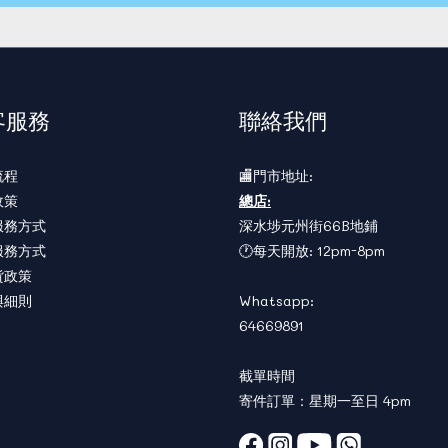
客服務
聯絡我們
流程
🏬門市地址:
政策
總店:
服務方式
深水埗元州街66B地鋪
服務方式
🕐每天開放: 12pm-8pm
貨政策
與細則
Whatsapp:
64669891
截單時間
寄件訂單：星期一至日 4pm