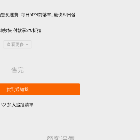
順豐免運費! 每日4PM前落單, 最快即日發
轉數快 付款享2%折扣
查看更多
售完
貨到通知我
加入追蹤清單
顧客評價