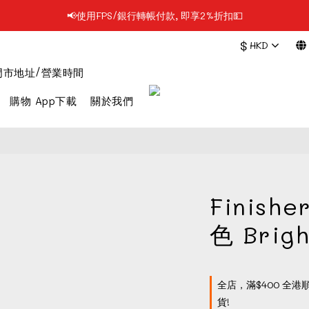
📢使用FPS/銀行轉帳付款, 即享2%折扣💵
📢凡購物滿$199 順豐自提點免運費📦📦
$
HKD
📢凡購物滿$199 順豐自提點免運費📦📦
門市地址/營業時間
購物 App下載
關於我們
Finishe
色 Brigh
全店，滿$400 全港
貨!