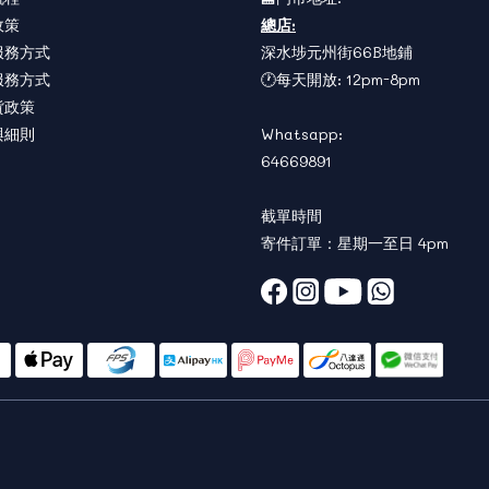
政策
總店:
服務方式
深水埗元州街66B地鋪
服務方式
🕐每天開放: 12pm-8pm
貨政策
與細則
Whatsapp:
64669891
截單時間
寄件訂單：星期一至日 4pm