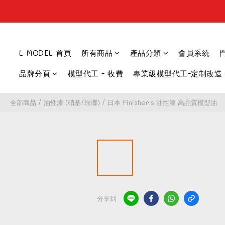
L-MODEL 首頁
所有商品
產品分類
會員系統
品牌分頁
模型代工 - 收費
專業級模型代工-定制改造
全部商品
/
油性漆 (硝基/琺瑯)
/
日本 Finisher's 油性漆 高品質模型油
分享到