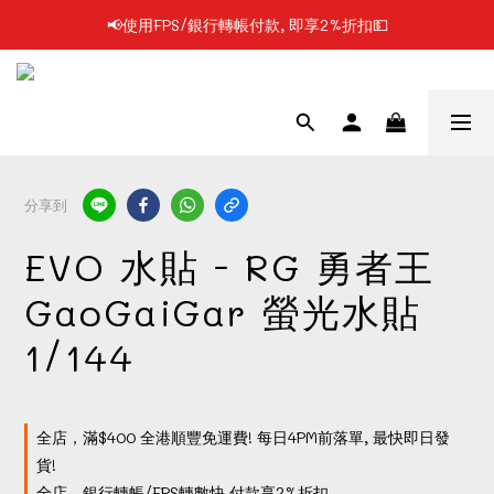
📢使用FPS/銀行轉帳付款, 即享2%折扣💵
📢凡購物滿$199 順豐自提點免運費📦📦
📢凡購物滿$199 順豐自提點免運費📦📦
分享到
EVO 水貼 - RG 勇者王
GaoGaiGar 螢光水貼
1/144
全店，滿$400 全港順豐免運費! 每日4PM前落單, 最快即日發
貨!
全店，銀行轉帳/FPS轉數快 付款享2%折扣