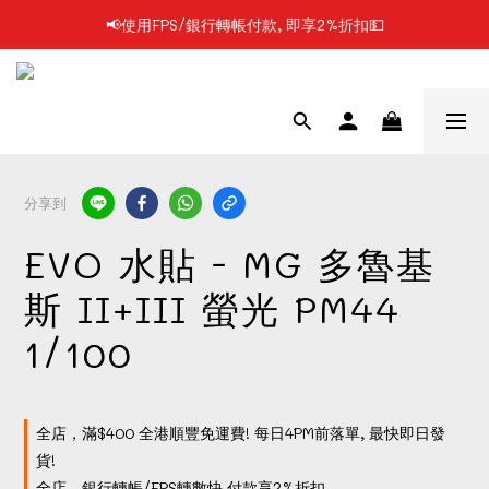
📢使用FPS/銀行轉帳付款, 即享2%折扣💵
📢凡購物滿$199 順豐自提點免運費📦📦
📢凡購物滿$199 順豐自提點免運費📦📦
分享到
EVO 水貼 - MG 多魯基
斯 II+III 螢光 PM44
1/100
全店，滿$400 全港順豐免運費! 每日4PM前落單, 最快即日發
貨!
全店，銀行轉帳/FPS轉數快 付款享2%折扣