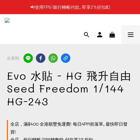
📢使用FPS/銀行轉帳付款, 即享2%折扣💵
📢凡購物滿$199 順豐自提點免運費📦📦
📢凡購物滿$199 順豐自提點免運費📦📦
分享到
Evo 水貼 - HG 飛升自由
Seed Freedom 1/144
HG-243
全店，滿$400 全港順豐免運費! 每日4PM前落單, 最快即日發
貨!
全店，銀行轉帳/FPS轉數快 付款享2%折扣