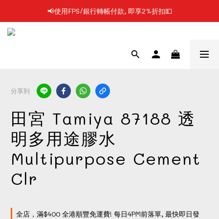
📢使用FPS/銀行轉帳付款, 即享2%折扣💵
📢凡購物滿$199 順豐自提點免運費📦📦
📢凡購物滿$199 順豐自提點免運費📦📦
分享到
田宮 Tamiya 87188 透
明多用途膠水
Multipurpose Cement
Clr
全店，滿$400 全港順豐免運費! 每日4PM前落單, 最快即日發