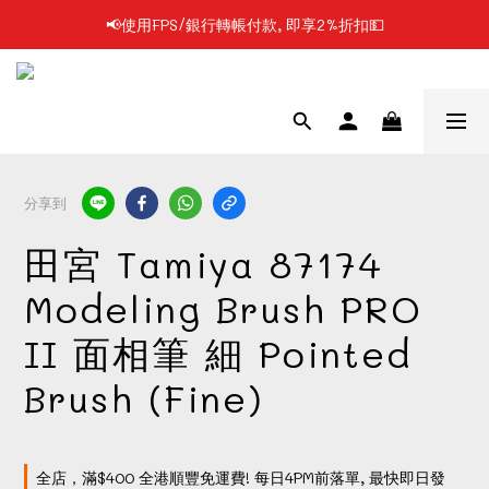
📢使用FPS/銀行轉帳付款, 即享2%折扣💵
📢凡購物滿$199 順豐自提點免運費📦📦
📢凡購物滿$199 順豐自提點免運費📦📦
分享到
田宮 Tamiya 87174
Modeling Brush PRO
II 面相筆 細 Pointed
Brush (Fine)
全店，滿$400 全港順豐免運費! 每日4PM前落單, 最快即日發