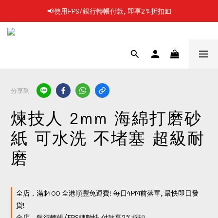
📢使用FPS/銀行轉帳付款, 即享2%折扣💵
📢凡購物滿$199 順豐自提點免運費📦📦
📢凡購物滿$199 順豐自提點免運費📦📦
分享到
煉技人 2mm 海綿打磨砂
紙 可水洗 不堵塞 超級耐
磨
全店，滿$400 全港順豐免運費! 每日4PM前落單, 最快即日發
貨!
全店，銀行轉帳/FPS轉數快 付款享2%折扣