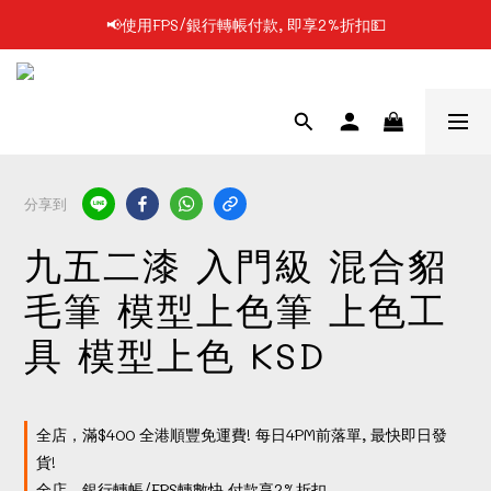
📢使用FPS/銀行轉帳付款, 即享2%折扣💵
📢凡購物滿$199 順豐自提點免運費📦📦
📢凡購物滿$199 順豐自提點免運費📦📦
分享到
九五二漆 入門級 混合貂
毛筆 模型上色筆 上色工
具 模型上色 KSD
全店，滿$400 全港順豐免運費! 每日4PM前落單, 最快即日發
貨!
全店，銀行轉帳/FPS轉數快 付款享2%折扣