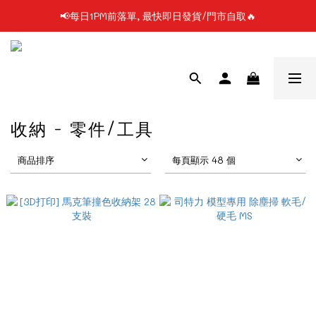
📢每日1PM前落單, 最快即日發貨/門市自取🔥
📢凡購物滿$199 順豐自提點免運費📦📦
📢使用FPS/銀行轉帳付款, 即享2%折扣💵
📢凡購物滿$199 順豐自提點免運費📦📦
收納 - 零件/工具
商品排序
每頁顯示 48 個