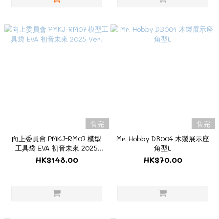
售完
售完
向上委員會 PMKJ-RM07 模型
Mr. Hobby DB004 木製展示座
工具袋 EVA 初音未來 2025
角型L
Ver.
HK$148.00
HK$70.00