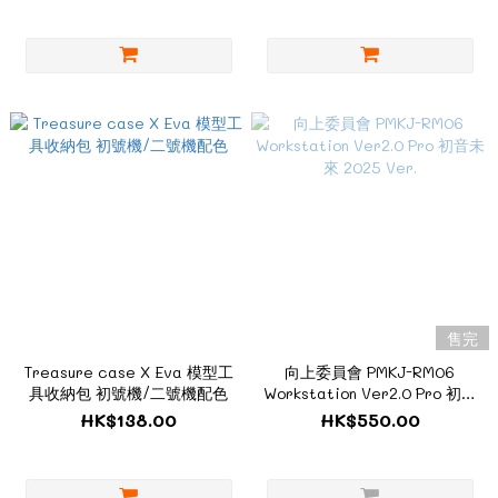
售完
Treasure case X Eva 模型工
向上委員會 PMKJ-RM06
具收納包 初號機/二號機配色
Workstation Ver2.0 Pro 初音
未來 2025 Ver.
HK$138.00
HK$550.00